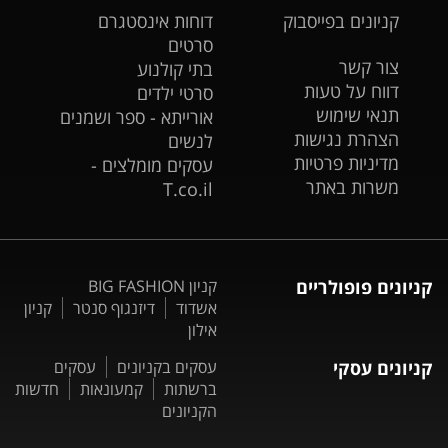
קניונים בפייסבוק
דוחות אינסטגרם
סרטים
צור קשר
בתי קולנוע
דווח על טעות
סרטי ילדים
תנאי שימוש
אורייתא - ספר ושמנים
הצהרת נגישות
לנשים
מדיניות פרטיות
עסקים מומלצים -
משרות באתר
T.co.il
קניונים פופולריים
קניון BIG FASHION
אשדוד
דיזנגוף סנטר
קניון
אילון
קניונים עסקי
עסקים בקניונים
עסקים
ברשתות
קמעונאות
חדשות
הקניונים