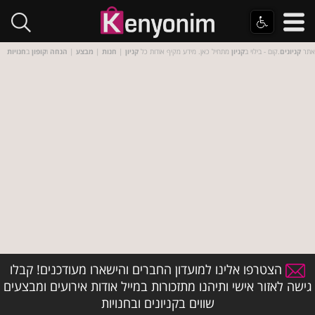
אתר
קניונים
.קום - בילוי ב
קניון
מתחיל כאן. מידע מקיף אודות כל
קניון
|
חנות
|
מבצע
|
הנחה
ו
קופון
ב
חנויות
הצטרפו אלינו למועדון החברים והישארו מעודכנים! קבלו
גישה לאזור אישי ותיהנו מתזכורות במייל אודות אירועים ומבצעים
שווים בקניונים ובחנויות