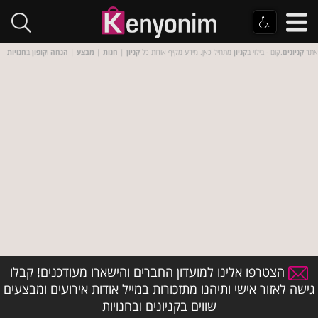
אתר
קניונים
.קום - בילוי ב
קניון
מתחיל כאן. מידע מקיף אודות כל
קניון
|
חנות
|
מבצע
|
הנחה
ו
קופון
ב
חנויות
הצטרפו אלינו למועדון החברים והישארו מעודכנים! קבלו
גישה לאזור אישי ותיהנו מתזכורות במייל אודות אירועים ומבצעים
שווים בקניונים ובחנויות