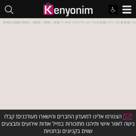
אתר
קניונים
.קום - בילוי ב
קניון
מתחיל כאן. מידע מקיף אודות כל
קניון
|
חנות
|
מבצע
|
הנחה
ו
קופון
ב
חנויות
הצטרפו אלינו למועדון החברים והישארו מעודכנים! קבלו
גישה לאזור אישי ותיהנו מתזכורות במייל אודות אירועים ומבצעים
שווים בקניונים ובחנויות