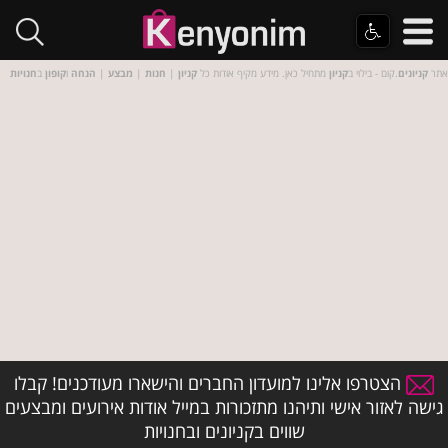
אתר
קניונים
.קום - בילוי ב
קניון
מתחיל כאן. מידע מקיף אודות כל
קניון
|
חנות
|
מבצע
|
הנחה
ו
קופון
ב
חנויות
הצטרפו אלינו למועדון החברים והישארו מעודכנים! קבלו
גישה לאזור אישי ותיהנו מתזכורות במייל אודות אירועים ומבצעים
שווים בקניונים ובחנויות