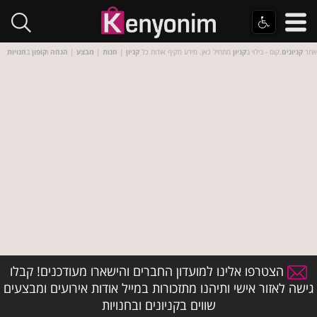
אתר
קניונים
.קום - בילוי ב
קניון
מתחיל כאן. מידע מקיף אודות כל
קניון
|
חנות
|
מבצע
|
הנחה
ו
קופון
ב
חנויות
הצטרפו אלינו למועדון החברים והישארו מעודכנים! קבלו
גישה לאזור אישי ותיהנו מתזכורות במייל אודות אירועים ומבצעים
שווים בקניונים ובחנויות