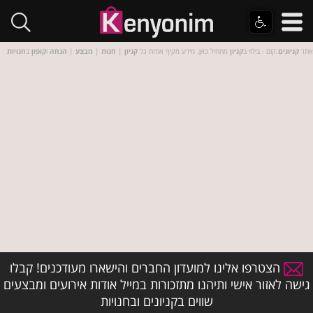
אתר
קניונים
.קום - בילוי ב
קניון
מתחיל כאן. מידע מקיף אודות כל
קניון
|
חנות
|
מבצע
|
הנחה
ו
קופון
ב
חנויות
הצטרפו אלינו למועדון החברים והישארו מעודכנים! קבלו
גישה לאזור אישי ותיהנו מתזכורות במייל אודות אירועים ומבצעים
שווים בקניונים ובחנויות