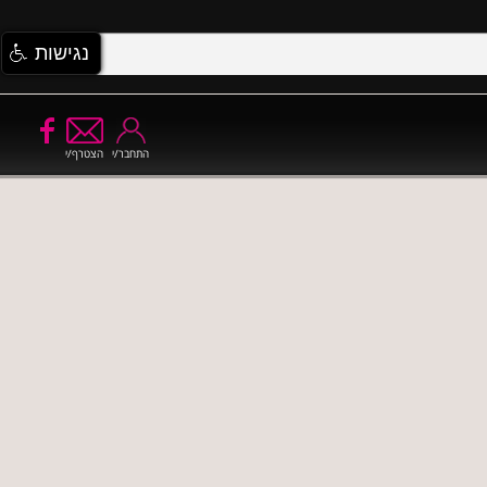
נגישות
התחבר/י
הצטרף/י