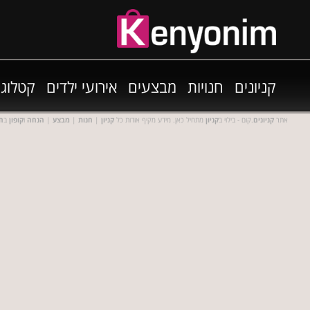
קניונים
חנויות
מבצעים
אירועי ילדים
קטלוגי
אתר
קניונים
.קום - בילוי ב
קניון
מתחיל כאן. מידע מקיף אודות כל
קניון
|
חנות
|
מבצע
|
הנחה
ו
קופון
ב
חנ