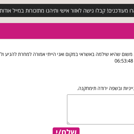
מעודכנים! קבלו גישה לאזור אישי ותיהנו מתזכורות במייל אודות א
 משום שהיא שילמה באשראי במקום ואני הייתי אמורה למחרת להגיע ו
יניות ובשפה ירודה תימחקנה.
שלח/י