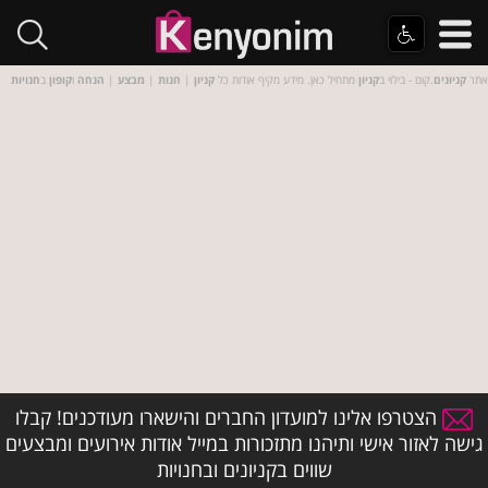
אתר
קניונים
.קום - בילוי ב
קניון
מתחיל כאן. מידע מקיף אודות כל
קניון
|
חנות
|
מבצע
|
הנחה
ו
קופון
ב
חנויות
הצטרפו אלינו למועדון החברים והישארו מעודכנים! קבלו
גישה לאזור אישי ותיהנו מתזכורות במייל אודות אירועים ומבצעים
שווים בקניונים ובחנויות