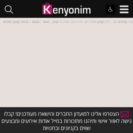
אתר
קניונים
.קום - בילוי ב
קניון
מתחיל כאן. מידע מקיף אודות כל
קניון
|
חנות
|
מבצע
|
הנחה
ו
קופון
ב
חנויות
הצטרפו אלינו למועדון החברים והישארו מעודכנים! קבלו
גישה לאזור אישי ותיהנו מתזכורות במייל אודות אירועים ומבצעים
שווים בקניונים ובחנויות