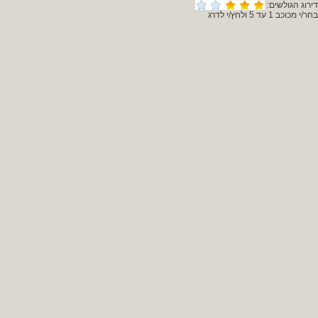
דירוג הגולשים:
בחר/י מכוכב 1 עד 5 ולחץ/י לדרג