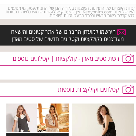
זכויות היוצרים של התמונות המוצגות בגלריה הנן של החנות/עסק, מי מטעמם
ו/או של אתר Kenyonim.com. אין להעתיק או לעשות שימוש כלשהו בתמונות
ללא קבלת רשות מראש ובכתב מבעלי זכויות היוצרים.
הירשמו למועדון החברים של אתר קניונים והישארו
מעודכנים בקולקציות וקטלוגים חדשים של סטיב מאדן
רשת סטיב מאדן - קולקציות | קטלוגים נוספים
קטלוגים וקולקציות נוספות