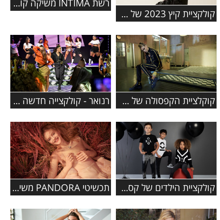
רשת INTIMA משיקה קולקציה בשיתוף פעולה עם המותג האהוב סנופי
קולקציית קיץ 2023 של המותג COLE HAAN
קוקלציית הקפסולה של פומה נוחתת ב- FACTORY 54
רנואר - קולקצייה חדשה בשיתוף עם הכוכבת נועה קירל
קולקציית הילדים של קסטרו סתיו-חורף 2019-2020
תכשיטי PANDORA משיקים קולקציית סתיו 2019