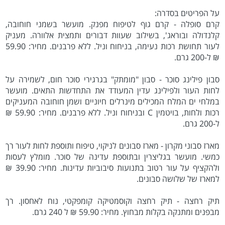
על הפריטים בסדרה:
קרם סופלה - קרם גוף לטיפוח מפנק. מועשר בשמני חוחובה,
קלנדולה ובוראג', בשילוב שעוות דבורים ותמצית אלוורה. מעניק
לעור תחושת רכות נעימה, בניחוח וניל. ללא פרבנים. מחיר: 59.90
₪ ל-200 גרם.
סבון פילינג סוכר - סבון "מומתק" בגרגירי סוכר חום, לשמירה על
לחות העור ולפילינג עדין המעודד את התחדשות התאים. מועשר
במלחי ים המלח המכילים מינרלים חיוניים ושמן חוחובה המעניקים
רכות ולחות, בויטמין C ובניחוח וניל. ללא פרבנים. מחיר: 59.90 ₪
ל-200 גרם.
מארז סבוני מקרון - מארז סבונים לניקוי, טיפוח ותוספת לחות לעור רך
כמשי. מועשר בגליצרין ובתוספת עדינה של סוכר. מומלץ לעסות
ולהקציף על עור רטוב בתנועות סיבוביות עדינות. מחיר: 39.90 ₪
למארז של שלושה סבונים.
תיק רחצה - תיק רחצה וקוסמטיקה קומפקטי, נוח לאחסון. רך
מבפנים ומתנקה בקלות מבחוץ. מחיר: 59.90 ₪ ל 240 גרם.