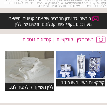
ו/או של אתר Kenyonim.com. אין להעתיק או לעשות שימוש כלשהו בתמונות
ללא קבלת רשות מראש ובכתב מבעלי זכויות היוצרים.
הירשמו למועדון החברים של אתר קניונים והישארו
מעודכנים בקולקציות וקטלוגים חדשים של ללין
רשת ללין - קולקציות | קטלוגים נוספים
קולקציית ראש השנה 2019 ברשת ללין
ללין משיקה קולקציה לבנה לשבועות