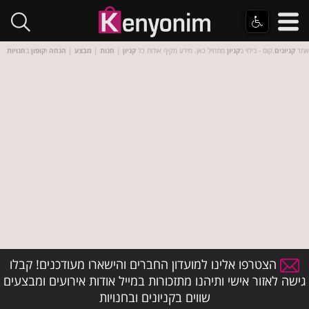
אתר
קניונים
.קום - בילוי ב
קניון
מתחיל כאן. מידע מקיף אודות כל
קניון
|
חנות
|
מבצע
|
הנחה
ו
קופון
ב
חנויות
הצטרפו אלינו למועדון החברים והישארו מעודכנים! קבלו
גישה לאזור אישי ותיהנו מתזכורות במייל אודות אירועים ומבצעים
שווים בקניונים ובחנויות