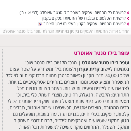
לרשימת כל החנויות ועסקים בעופר בילו סנטר אאוטלט
(לפי א' / ב')
לרשימת הטלפונים (בלבד) של החנויות ועסקים בקניון
לרשימת החנויות ועסקים בקניון בעלי תו אמון הציבור
המידע אודות החנויות והעסקים בקניון באחריות הנהלת עופר בילו סנטר אאוטלט
עופר בילו סנטר אאוטלט
עופר בילו סנטר אאוטלט
| מרכז הקניות בילו סנטר שוכן
בסמיכות ליישוב
קרית עקרון
ולצומת בילו ומשתרע על שטח עצום
של כ 74,000 מ"ר. הקניון (פאוור סנטר) מהווה מרכז קניות ובילוי לכל
המשפחה ומציע שפע ומגוון מוצרים במחירים אטרקטיביים במיוחד,
לצד ארועים לילדים ופעילויות שונות. באתר מצויות חנויות מכל
התחומים: הלבשה, הנעלה, רהיטים, מוצרי חשמל, כלי בית, וכן
מסעדות ובתי קפה. בימי שבת מופעל באתר שוק ויריד אומנים הכולל
בדים מהמזרח, מוצרים אתניים, תכשיטים ויצירות אומנות, תבלינים,
קלטות, דיסקים, בעלי חיים, בגדים ועוד. עוד בשבת, מופעלים גם
מגוון מתקני שעשועים ואטרקציות לילדים, לרבות דוכני משחקים
ומתקני הפעלה, המהווים מוקד משיכה למשפחות מכל האזור.