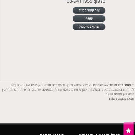
טלפון: 08-9411959
צור קשר במייל
שתף
שתף בפייסבוק
*
עופר בילו סנטר אאוטלט
אינו עושה שימוש שוטף ורציף בשירותי אתר קניונים ואינו מעדכן את
לקוחותיו באמצעות האתר בשלב זה. יתכן כי מידע עדכני אודות מבצעים, אירועים, חדשות וחנויות הקניון
יופיע כאן מפעם לפעם.
Bilu Center Mall