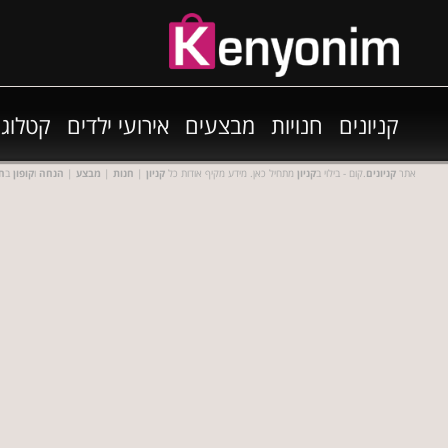
קניונים
חנויות
מבצעים
אירועי ילדים
קטלוגי
אתר
קניונים
.קום - בילוי ב
קניון
מתחיל כאן. מידע מקיף אודות כל
קניון
|
חנות
|
מבצע
|
הנחה
ו
קופון
ב
חנ