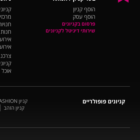
הוסף קניון
קניוני
הוסף עסק
מרכזי
פרסום בקניונים
חנויות
שירותי דיגיטל לקניונים
חנות
אירועי
אירוע
צרכנו
קניונ
אוכל 
קניונים פופולריים
קניון BIG FASHION אשדוד
קניון הזהב