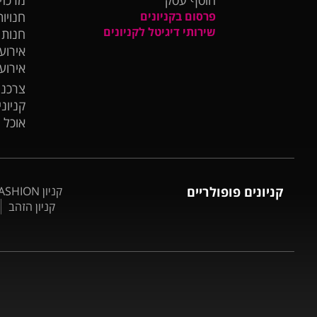
פרסום בקניונים
חנויות
שירותי דיגיטל לקניונים
חנות
אירועי
אירוע
צרכנו
קניונ
אוכל 
קניונים פופולריים
קניון BIG FASHION אשדוד
קניון הזהב