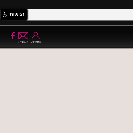
נגישות
התחבר/י
הצטרף/י