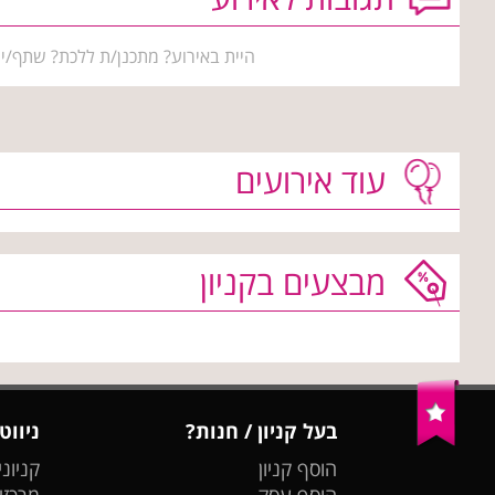
היית באירוע? מתכנן/ת ללכת? שתף/י 
עוד אירועים
מבצעים בקניון
בעל קניון / חנות?
ניווט
הוסף קניון
קניוני
הוסף עסק
מרכזי