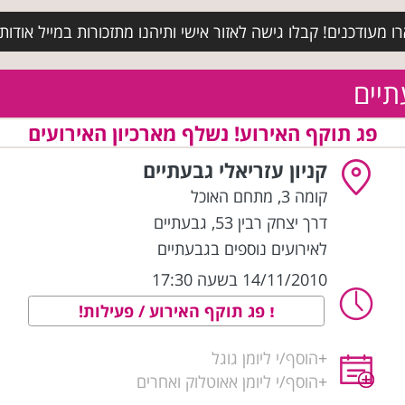
מעודכנים! קבלו גישה לאזור אישי ותיהנו מתזכורות במייל אודות א
תיים
פג תוקף האירוע! נשלף מארכיון האירועים
קניון עזריאלי גבעתיים
קומה 3, מתחם האוכל
דרך יצחק רבין 53
,
גבעתיים
לאירועים נוספים בגבעתיים
14/11/2010 בשעה 17:30
פג תוקף האירוע / פעילות!
+
הוסף/י ליומן גוגל
+
הוסף/י ליומן אאוטלוק ואחרים