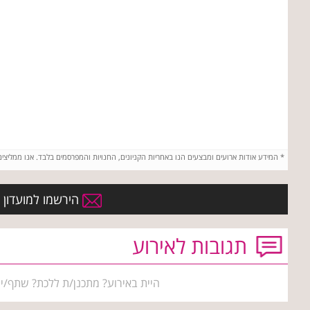
*
המידע אודות ארועים ומבצעים הנו באחריות הקניונים, החנויות והמפרסמים בלבד. אנו ממליצי
הירשמו למועדון ה
תגובות לאירוע
היית באירוע? מתכנן/ת ללכת? שתף/י 