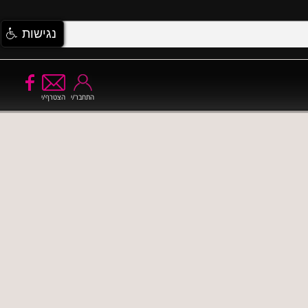
נגישות
התחבר/י
הצטרף/י