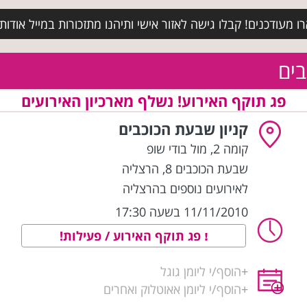
מעודכנים! קבלו גישה לאזור אישי ותיהנו מתזכורות במייל אודות א
בים
פג תוקף האירוע! נשלף מארכיון האירועים
קניון שבעת הכוכבים
קומה 2, מול בודי שופ
שבעת הכוכבים 8
,
הרצליה
לאירועים נוספים בהרצליה
11/11/2010 בשעה 17:30
פג תוקף האירוע / פעילות!
+
הוסף/י ליומן גוגל
+
הוסף/י ליומן אאוטלוק ואחרים