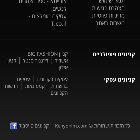
תנאי שימוש
אורייתא - ספר ושמנים
הצהרת נגישות
לנשים
מדיניות פרטיות
עסקים מומלצים -
משרות באתר
T.co.il
קניונים פופולריים
קניון BIG FASHION
אשדוד
דיזנגוף סנטר
קניון
אילון
קניונים עסקי
עסקים בקניונים
עסקים
ברשתות
קמעונאות
חדשות
הקניונים
|
כל הזכויות שמורות ©
קניונים פייסבוק
Kenyonim.com