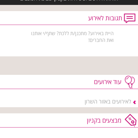
תגובות לאירוע
היית באירוע? מתכנן/ת ללכת? שתף/י אותנו
ואת החברים!
עוד אירועים
לאירועים באזור השרון
מבצעים בקניון