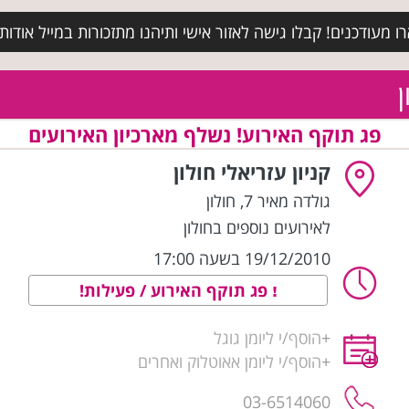
מעודכנים! קבלו גישה לאזור אישי ותיהנו מתזכורות במייל אודות א
ן
פג תוקף האירוע! נשלף מארכיון האירועים
קניון עזריאלי חולון
גולדה מאיר 7
,
חולון
לאירועים נוספים בחולון
19/12/2010 בשעה 17:00
פג תוקף האירוע / פעילות!
+
הוסף/י ליומן גוגל
+
הוסף/י ליומן אאוטלוק ואחרים
03-6514060