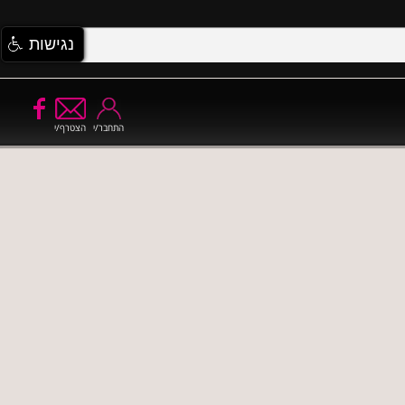
נגישות
התחבר/י
הצטרף/י