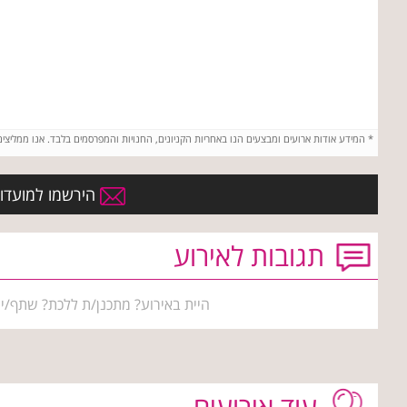
*
המידע אודות ארועים ומבצעים הנו באחריות הקניונים, החנויות והמפרסמים בלבד. אנו ממליצי
הירשמו למועדון ה
תגובות לאירוע
היית באירוע? מתכנן/ת ללכת? שתף/י 
עוד אירועים