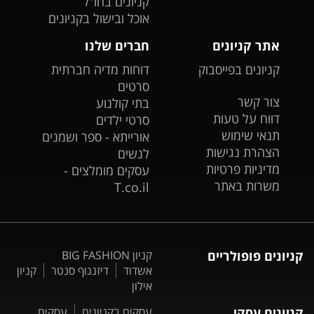
קניונים בחו"ל
אוכל ובישול בקניונים
אתר קניונים
חברים שלנו
קניונים בפייסבוק
דוחות מדיה חברתית
סרטים
צור קשר
בתי קולנוע
דווח על טעות
סרטי ילדים
תנאי שימוש
אורייתא - ספר ושמנים
הצהרת נגישות
לנשים
מדיניות פרטיות
עסקים מומלצים -
משרות באתר
T.co.il
קניונים פופולריים
קניון BIG FASHION
אשדוד
דיזנגוף סנטר
קניון
אילון
קניונים עסקי
עסקים בקניונים
עסקים