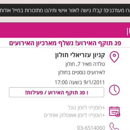
מעודכנים! קבלו גישה לאזור אישי ותיהנו מתזכורות במייל אודות א
ן
פג תוקף האירוע! נשלף מארכיון האירועים
קניון עזריאלי חולון
גולדה מאיר 7
,
חולון
לאירועים נוספים בחולון
9/1/2011 בשעה 17:00
פג תוקף האירוע / פעילות!
+
הוסף/י ליומן גוגל
+
הוסף/י ליומן אאוטלוק ואחרים
03-6514060