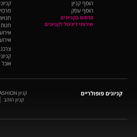
הוסף קניון
קניוני
הוסף עסק
מרכזי
פרסום בקניונים
חנויות
שירותי דיגיטל לקניונים
חנות
אירועי
אירוע
צרכנו
קניונ
אוכל 
קניונים פופולריים
קניון BIG FASHION אשדוד
קניון הזהב