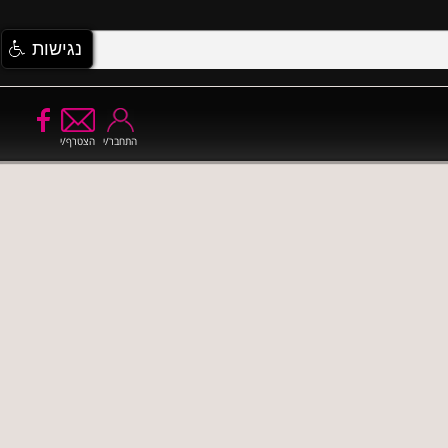
נגישות
התחבר/י
הצטרף/י