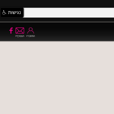
נגישות
התחבר/י
הצטרף/י