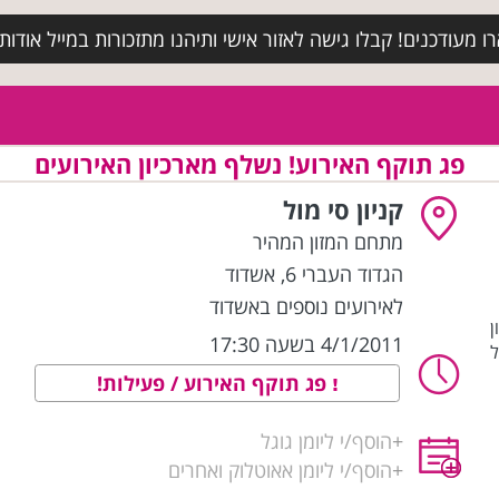
מעודכנים! קבלו גישה לאזור אישי ותיהנו מתזכורות במייל אודות א
פג תוקף האירוע! נשלף מארכיון האירועים
קניון סי מול
מתחם המזון המהיר
הגדוד העברי 6
,
אשדוד
לאירועים נוספים באשדוד
ן
4/1/2011 בשעה 17:30
ל
פג תוקף האירוע / פעילות!
+
הוסף/י ליומן גוגל
+
הוסף/י ליומן אאוטלוק ואחרים