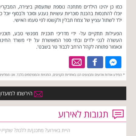
כמו כן יהינו הילדים מתחנה נוספת שתעסוק ביצירה, המבקרי
יוכלו להתנסות בהכנת סוכריות עשויות נענע וסוכר ולבסוף יוכל כ
ילד לשתול עציץ של צמח תבלין ולקשטו לפי טעמו האישי.
הפעילות תתקיים על- ידי מדריכי תוכנית מפגשי טבע, תוכני
העשרה לגני ילדים ובתי ספר המאושרת על ידי משרד החינו
וכאמור פתוחה לקהל הרחב לכבוד טו' בשבט'.
*
המידע אודות ארועים ומבצעים הנו באחריות הקניונים, החנויות והמפרסמים בלבד. אנו ממליצי
הירשמו למועדון 
תגובות לאירוע
היית באירוע? מתכנן/ת ללכת? שתף/י 