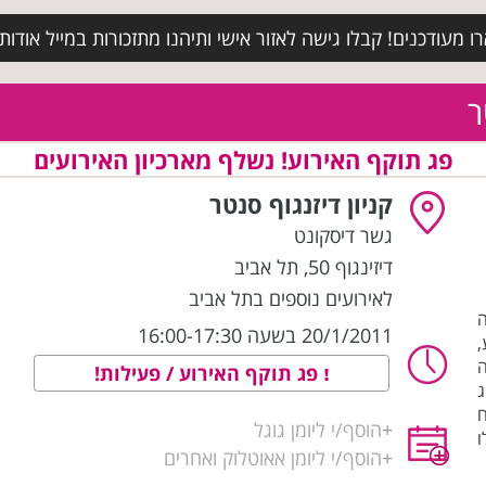
מעודכנים! קבלו גישה לאזור אישי ותיהנו מתזכורות במייל אודות א
ר
פג תוקף האירוע! נשלף מארכיון האירועים
קניון דיזנגוף סנטר
גשר דיסקונט
דיזינגוף 50
,
תל אביב
לאירועים נוספים בתל אביב
ה
20/1/2011 בשעה 16:00-17:30
,
פג תוקף האירוע / פעילות!
ג
ח
+
הוסף/י ליומן גוגל
ו
+
הוסף/י ליומן אאוטלוק ואחרים