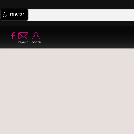
נגישות
התחבר/י
הצטרף/י