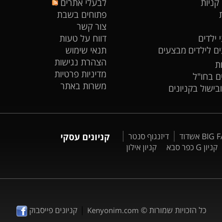
 קניות
לבעלי אתרים
פתוחים בשבת
צור קשר
 ילדים
דווח על טעות
ים לילדים
מבצעים
תנאי שימוש
הצהרת נגישות
ת
מדיניות פרטיות
ים בחו"ל
משרות באתר
ובישול בקניונים
דיזנגוף סנטר
קניונים עסקי
קניון G כפר סבא
קניון אילון
|
כל הזכויות שמורות ©
קניונים פייסבוק
Kenyonim.com