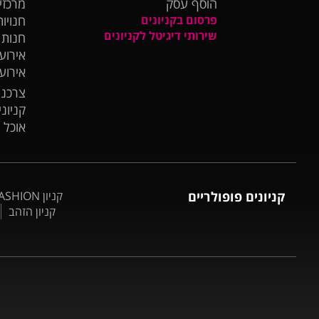
הוסף עסק
מרכזי
פרסום בקניונים
חנויות
שירותי דיגיטל לקניונים
חנות
אירועי
אירוע
צרכנו
קניונ
אוכל 
קניונים פופולריים
קניון BIG FASHION אשדוד
קניון הזהב