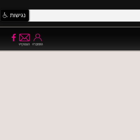
נגישות
התחבר/י
הצטרף/י