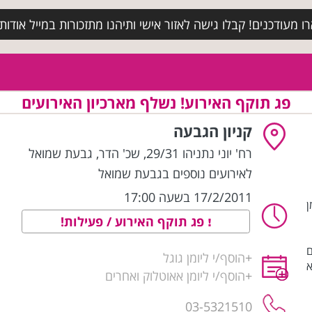
מעודכנים! קבלו גישה לאזור אישי ותיהנו מתזכורות במייל אודות א
פג תוקף האירוע! נשלף מארכיון האירועים
קניון הגבעה
רח' יוני נתניהו 29/31, שכ' הדר
,
גבעת שמואל
לאירועים נוספים בגבעת שמואל
17/2/2011 בשעה 17:00
פג תוקף האירוע / פעילות!
ם
+
הוסף/י ליומן גוגל
א
+
הוסף/י ליומן אאוטלוק ואחרים
03-5321510