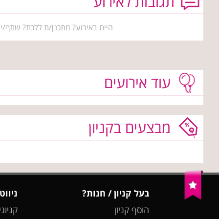
תגובות לאירוע
היית באירוע? מתכנן/ת ללכת? שתף/י 
עוד אירועים
מבצעים בקניון
בעל קניון / חנות?
ניווט
הוסף קניון
קניוני