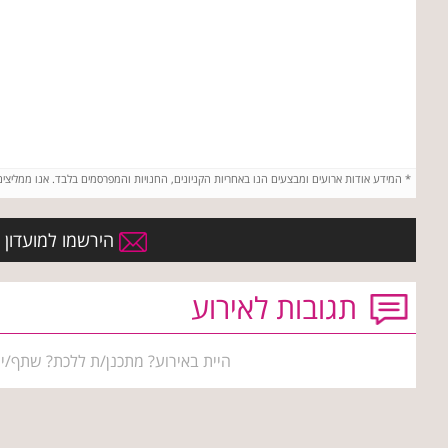
*
המידע אודות ארועים ומבצעים הנו באחריות הקניונים, החנויות והמפרסמים בלבד. אנו ממליצי
הירשמו למועדון ה
תגובות לאירוע
היית באירוע? מתכנן/ת ללכת? שתף/י 