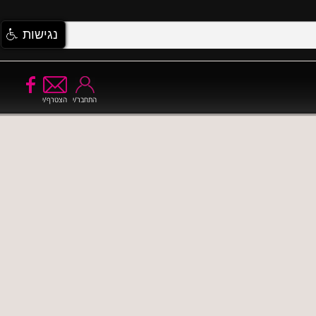
נגישות
התחבר/י
הצטרף/י