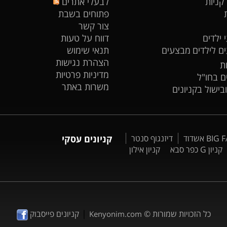
 קניות
לבעלי אתרים
פתוחים בשבת
צור קשר
 ילדים
דווח על טעות
ים לילדים
מבצעים
תנאי שימוש
הצהרת נגישות
ת
מדיניות פרטיות
ים בחו"ל
משרות באתר
ובישול בקניונים
דיזנגוף סנטר
קניונים עסקי
קניון G כפר סבא
קניון אילון
|
כל הזכויות שמורות ©
קניונים פייסבוק
Kenyonim.com