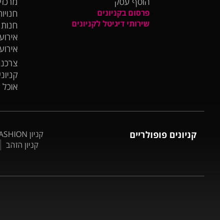
הוסף עסק
מרכזי
פרסום בקניונים
חנויות
שירותי דיגיטל לקניונים
חנות
אירועי
אירוע
צרכנו
קניונ
אוכל 
קניונים פופולריים
קניון BIG FASHION אשדוד
קניון הזהב