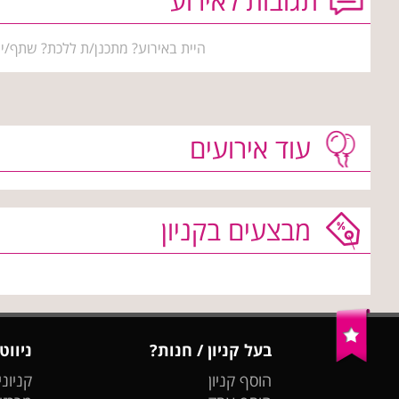
תגובות לאירוע
היית באירוע? מתכנן/ת ללכת? שתף/י 
עוד אירועים
מבצעים בקניון
בעל קניון / חנות?
ניווט
הוסף קניון
קניוני