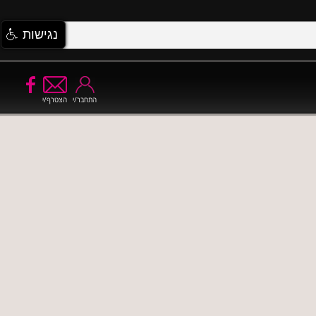
נגישות
התחבר/י
הצטרף/י