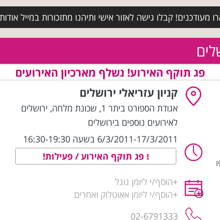
מעודכנים! קבלו גישה לאזור אישי ותיהנו מתזכורות במייל אודות א
שלים
פג תוקף האירוע! נשלף מארכיון האירועים
קניון עזריאלי ירושלים
אגודת הספורט ביתר 1, שכונת מלחה
,
ירושלים
לאירועים נוספים בירושלים
6/3/2011-17/3/2011 בשעה 16:30-19:30
פג תוקף האירוע / פעילות!
ו
+
הוסף/י ליומן גוגל
+
הוסף/י ליומן אאוטלוק ואחרים
02-6791333