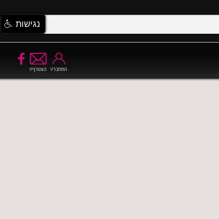
נגישות
התחבר/י
הצטרף/י