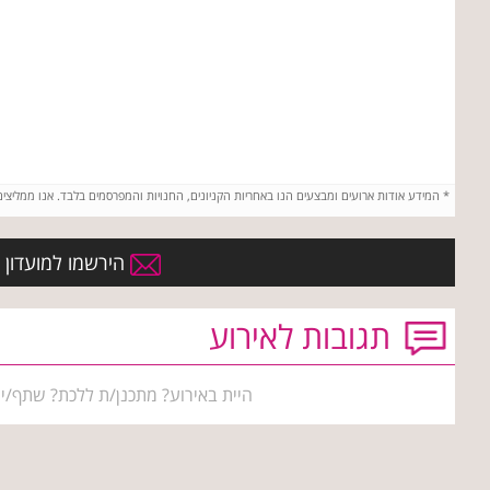
*
המידע אודות ארועים ומבצעים הנו באחריות הקניונים, החנויות והמפרסמים בלבד. אנו ממליצי
הירשמו למועדון ה
תגובות לאירוע
היית באירוע? מתכנן/ת ללכת? שתף/י 