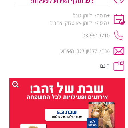
פג תוקף האירוע / פעילות!
+
הוסף/י ליומן גוגל
+
הוסף/י ליומן אאוטלוק ואחרים
03-9619710
פנה/י לקניון לגבי האירוע
חינם