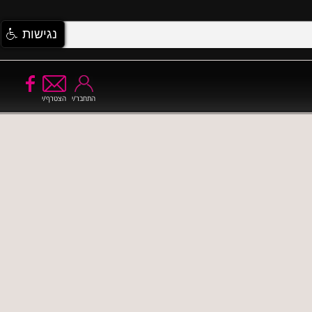
נגישות
התחבר/י
הצטרף/י