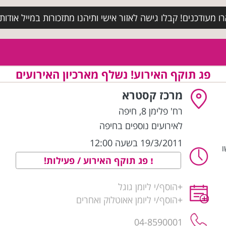
מעודכנים! קבלו גישה לאזור אישי ותיהנו מתזכורות במייל אודות א
פג תוקף האירוע! נשלף מארכיון האירועים
מרכז קסטרא
רח' פלימן 8
,
חיפה
לאירועים נוספים בחיפה
19/3/2011 בשעה 12:00
ו
פג תוקף האירוע / פעילות!
+
הוסף/י ליומן גוגל
+
הוסף/י ליומן אאוטלוק ואחרים
04-8590001