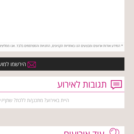
*
המידע אודות ארועים ומבצעים הנו באחריות הקניונים, החנויות והמפרסמים בלבד. אנו ממליצי
הירשמו למועד
תגובות לאירוע
היית באירוע? מתכנן/ת ללכת? שתף/י 
עוד אירועים