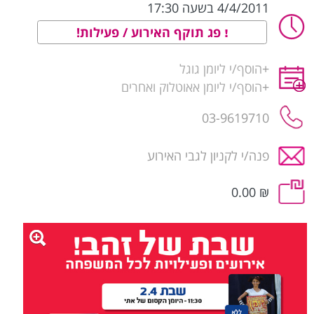
4/4/2011 בשעה 17:30
פג תוקף האירוע / פעילות!
+
הוסף/י ליומן גוגל
+
הוסף/י ליומן אאוטלוק ואחרים
03-9619710
פנה/י לקניון לגבי האירוע
₪ 0.00