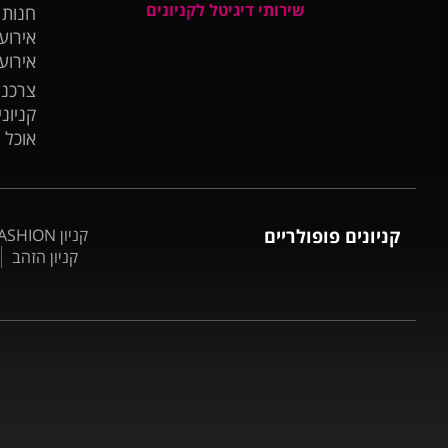
שירותי דיגיטל לקניונים
חנות
אירועי
אירוע
צרכנו
קניונ
אוכל 
קניונים פופולריים
קניון BIG FASHION אשדוד
קניון הזהב