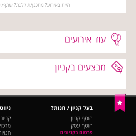
היית באירוע? מתכנן/ת ללכת? שתף/י 
עוד אירועים
מבצעים בקניון
בעל קניון / חנות?
ניווט
הוסף קניון
קניוני
הוסף עסק
מרכזי
פרסום בקניונים
חנויות