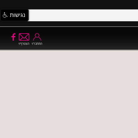
נגישות
התחבר/י
הצטרף/י