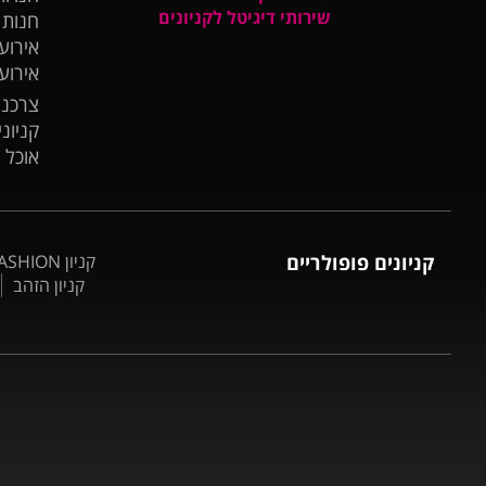
שירותי דיגיטל לקניונים
חנות
אירועי
אירוע
צרכנו
קניונ
אוכל 
קניונים פופולריים
קניון BIG FASHION אשדוד
קניון הזהב