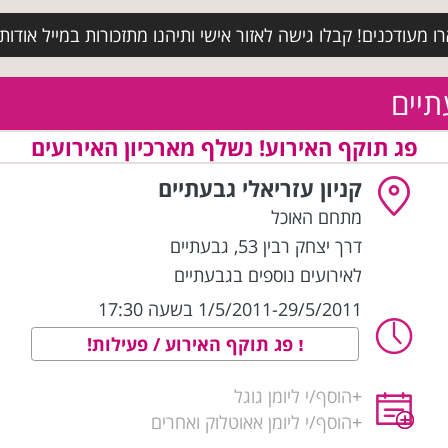
מעודכנים! קבלו גישה לאזור אישי ותיהנו מתזכורות במייל אודות א
תיים
פג תוקף האירוע! נשלף מארכיון האירועים
קניון עזריאלי גבעתיים
מתחם האוכל
דרך יצחק רבין 53
,
גבעתיים
לאירועים נוספים בגבעתיים
1/5/2011-29/5/2011 בשעה 17:30
פג תוקף האירוע / פעילות!
+
הוסף/י ליומן גוגל
+
הוסף/י ליומן אאוטלוק ואחרים