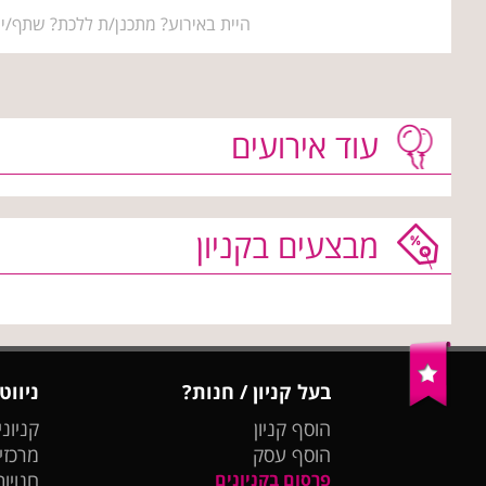
היית באירוע? מתכנן/ת ללכת? שתף/י 
עוד אירועים
מבצעים בקניון
בעל קניון / חנות?
ניווט
הוסף קניון
קניוני
הוסף עסק
מרכזי
פרסום בקניונים
חנויות