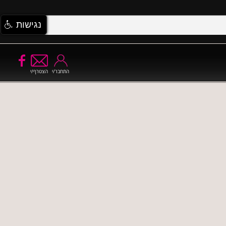
נגישות
התחבר/י
הצטרף/י