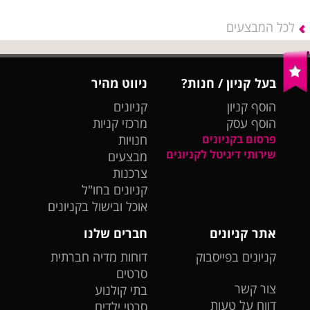
לכל המבצעים
בעל קניון / חנות?
ניווט מהיר
הוסף קניון
קניונים
הוסף עסק
מרכזי קניות
פרסום בקניונים
חנויות
שירותי דיגיטל לקניונים
מבצעים
צרכנות
קניונים בחו"ל
אוכל ובישול בקניונים
אתר קניונים
חברים שלנו
קניונים בפייסבוק
דוחות מדיה חברתית
סרטים
צור קשר
בתי קולנוע
דווח על טעות
סרטי ילדים