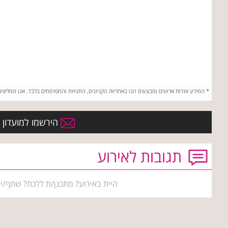
*
המידע אודות ארועים ומבצעים הנו באחריות הקניונים, החנויות והמפרסמים בלבד. אנו ממליצי
הירשמו למועדון ה
תגובות לאירוע
היית באירוע? מתכנן/ת ללכת? שתף/י 