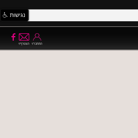
נגישות
התחבר/י
הצטרף/י