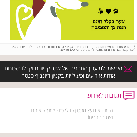
*
המידע אודות ארועים ומבצעים הנו באחריות הקניונים, החנויות והמפרסמים בלבד. אנו ממליצים
ליצור קשר עם הגורם הרלוונטי ולאמת את הפרטים מראש.
הירשמו למועדון החברים של אתר קניונים וקבלו תזכורות
אודות אירועים ופעילויות בקניון דיזנגוף סנטר
תגובות לאירוע
היית באירוע? מתכנן/ת ללכת? שתף/י אותנו
ואת החברים!