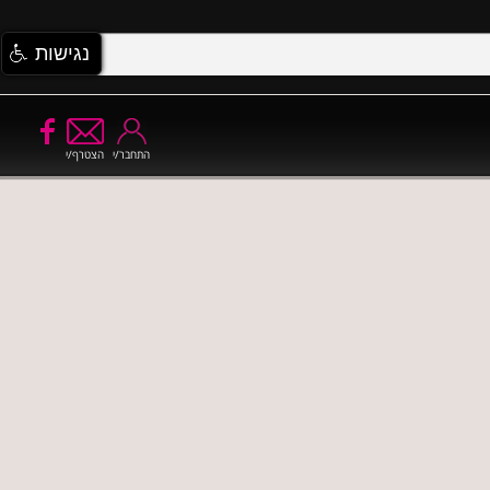
נגישות
התחבר/י
הצטרף/י