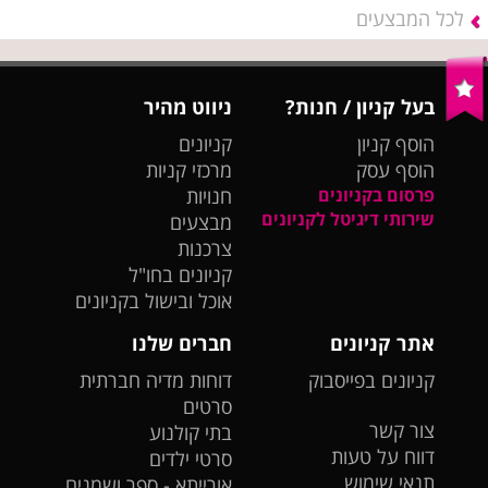
לכל המבצעים
בעל קניון / חנות?
ניווט מהיר
הוסף קניון
קניונים
הוסף עסק
מרכזי קניות
פרסום בקניונים
חנויות
שירותי דיגיטל לקניונים
מבצעים
צרכנות
קניונים בחו"ל
אוכל ובישול בקניונים
אתר קניונים
חברים שלנו
קניונים בפייסבוק
דוחות מדיה חברתית
סרטים
צור קשר
בתי קולנוע
דווח על טעות
סרטי ילדים
תנאי שימוש
אורייתא - ספר ושמנים