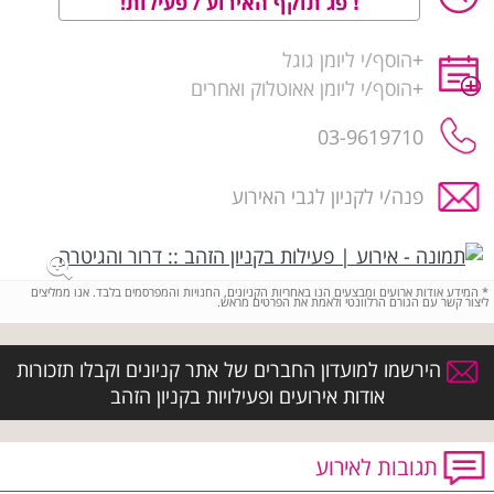
פג תוקף האירוע / פעילות!
+
הוסף/י ליומן גוגל
+
הוסף/י ליומן אאוטלוק ואחרים
03-9619710
פנה/י לקניון לגבי האירוע
*
המידע אודות ארועים ומבצעים הנו באחריות הקניונים, החנויות והמפרסמים בלבד. אנו ממליצים
ליצור קשר עם הגורם הרלוונטי ולאמת את הפרטים מראש.
הירשמו למועדון החברים של אתר קניונים וקבלו תזכורות
אודות אירועים ופעילויות בקניון הזהב
תגובות לאירוע