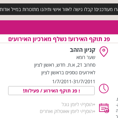
מעודכנים! קבלו גישה לאזור אישי ותיהנו מתזכורות במייל אודות א
פג תוקף האירוע! נשלף מארכיון האירועים
קניון הזהב
שער רומא
סחרוב 21, א.ת. חדש
,
ראשון לציון
לאירועים נוספים בראשון לציון
1/7/2011-31/7/2011
פג תוקף האירוע / פעילות!
.
+
הוסף/י ליומן גוגל
ה
+
הוסף/י ליומן אאוטלוק ואחרים
ך