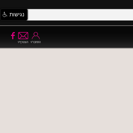
נגישות
התחבר/י
הצטרף/י