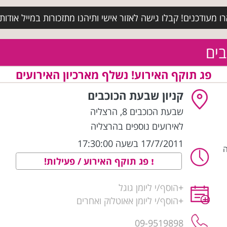
מעודכנים! קבלו גישה לאזור אישי ותיהנו מתזכורות במייל אודות א
בים
פג תוקף האירוע! נשלף מארכיון האירועים
קניון שבעת הכוכבים
שבעת הכוכבים 8
,
הרצליה
לאירועים נוספים בהרצליה
17/7/2011 בשעה 17:30:00
פג תוקף האירוע / פעילות!
+
הוסף/י ליומן גוגל
+
הוסף/י ליומן אאוטלוק ואחרים
09-9519898