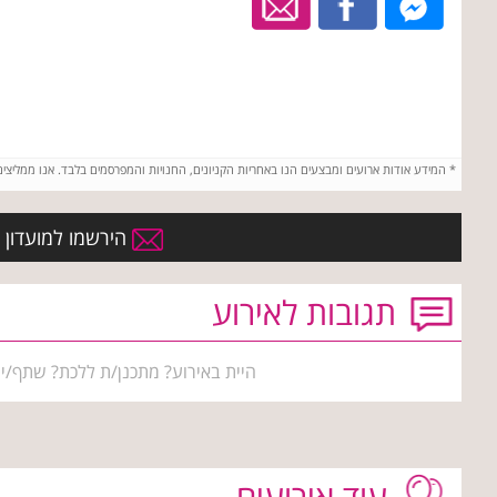
*
המידע אודות ארועים ומבצעים הנו באחריות הקניונים, החנויות והמפרסמים בלבד. אנו ממליצי
הירשמו למועדון ה
תגובות לאירוע
היית באירוע? מתכנן/ת ללכת? שתף/י 
עוד אירועים