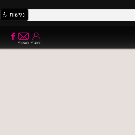
נגישות
התחבר/י
הצטרף/י