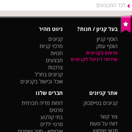
לכל המבצעים
בעל קניון / חנות?
ניווט מהיר
הוסף קניון
קניונים
הוסף עסק
מרכזי קניות
פרסום בקניונים
חנויות
שירותי דיגיטל לקניונים
מבצעים
צרכנות
קניונים בחו"ל
אוכל ובישול בקניונים
אתר קניונים
חברים שלנו
קניונים בפייסבוק
דוחות מדיה חברתית
סרטים
צור קשר
בתי קולנוע
דווח על טעות
סרטי ילדים
תנאי שימוש
אורייתא - ספר ושמנים