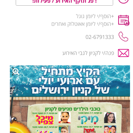
פג תוקף האירוע / פעילות!
+
הוסף/י ליומן גוגל
+
הוסף/י ליומן אאוטלוק ואחרים
02-6791333
פנה/י לקניון לגבי האירוע