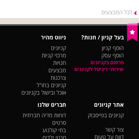
לכל המבצעים
בעל קניון / חנות?
ניווט מהיר
הוסף קניון
קניונים
הוסף עסק
מרכזי קניות
פרסום בקניונים
חנויות
שירותי דיגיטל לקניונים
מבצעים
צרכנות
קניונים בחו"ל
אוכל ובישול בקניונים
אתר קניונים
חברים שלנו
קניונים בפייסבוק
דוחות מדיה חברתית
סרטים
צור קשר
בתי קולנוע
דווח על טעות
סרטי ילדים