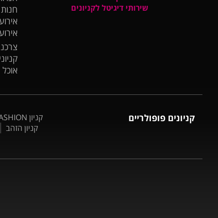
שירותי דיגיטל לקניונים
חנות
אירועי
אירוע
צרכנו
קניונ
אוכל 
קניונים פופולריים
קניון BIG FASHION אשדוד
קניון הזהב