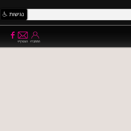
נגישות
התחבר/י
הצטרף/י