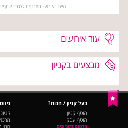
היית באירוע? מתכנן/ת ללכת? שתף/י 
עוד אירועים
מבצעים בקניון
בעל קניון / חנות?
ניווט
הוסף קניון
קניוני
הוסף עסק
מרכזי
פרסום בקניונים
חנויות