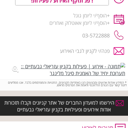
פג תוקף האירוע / פעילות!
+
הוסף/י ליומן גוגל
+
הוסף/י ליומן אאוטלוק ואחרים
03-5722888
פנה/י לקניון לגבי האירוע
*
המידע אודות ארועים ומבצעים הנו באחריות הקניונים, החנויות והמפרסמים בלבד. אנו ממליצים
ליצור קשר עם הגורם הרלוונטי ולאמת את הפרטים מראש.
הירשמו למועדון החברים של אתר קניונים וקבלו תזכורות
אודות אירועים ופעילויות בקניון עזריאלי גבעתיים
תגובות לאירוע