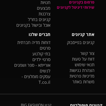
פרסום בקניונים
חנויות
שירותי דיגיטל לקניונים
מבצעים
צרכנות
קניונים בחו"ל
אוכל ובישול בקניונים
אתר קניונים
חברים שלנו
קניונים בפייסבוק
דוחות מדיה חברתית
סרטים
צור קשר
בתי קולנוע
דווח על טעות
סרטי ילדים
תנאי שימוש
אורייתא - ספר ושמנים
הצהרת נגישות
לנשים
מדיניות פרטיות
עסקים מומלצים -
משרות באתר
T.co.il
קניונים פופולריים
קניון BIG FASHION