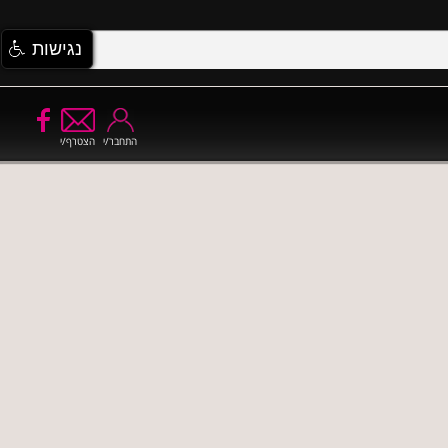
נגישות
התחבר/י
הצטרף/י