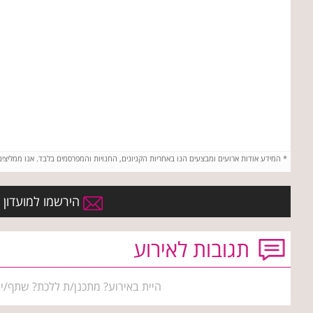
*
המידע אודות ארועים ומבצעים הנו באחריות הקניונים, החנויות והמפרסמים בלבד. אנו ממליצי
הירשמו למועדון ה
תגובות לאירוע
היית באירוע? מתכנן/ת ללכת? שתף/י 