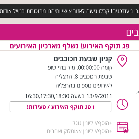
מעודכנים! קבלו גישה לאזור אישי ותיהנו מתזכורות במייל אודות א
בים
פג תוקף האירוע! נשלף מארכיון האירועים
קניון שבעת הכוכבים
קומה 00:00:00, מול בודי שופ
שבעת הכוכבים 8
,
הרצליה
לאירועים נוספים בהרצליה
13/9/2011 בשעה 16:30,17:30,18:30
פג תוקף האירוע / פעילות!
+
הוסף/י ליומן גוגל
+
הוסף/י ליומן אאוטלוק ואחרים