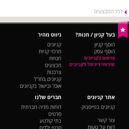
לכל המבצעים
בעל קניון / חנות?
ניווט מהיר
הוסף קניון
קניונים
הוסף עסק
מרכזי קניות
פרסום בקניונים
חנויות
שירותי דיגיטל לקניונים
מבצעים
צרכנות
קניונים בחו"ל
אוכל ובישול בקניונים
אתר קניונים
חברים שלנו
קניונים בפייסבוק
דוחות מדיה חברתית
סרטים
צור קשר
בתי קולנוע
דווח על טעות
סרטי ילדים