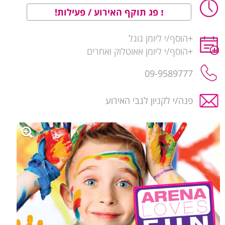
פג תוקף האירוע / פעילות!
+
הוסף/י ליומן גוגל
+
הוסף/י ליומן אאוטלוק ואחרים
09-9589777
פנה/י לקניון לגבי האירוע