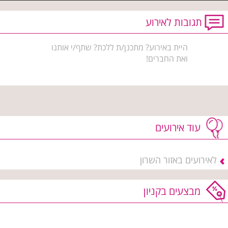
תגובות לאירוע
היית באירוע? מתכנן/ת ללכת? שתף/י אותנו
ואת החברים!
עוד אירועים
לאירועים באזור השרון
מבצעים בקניון