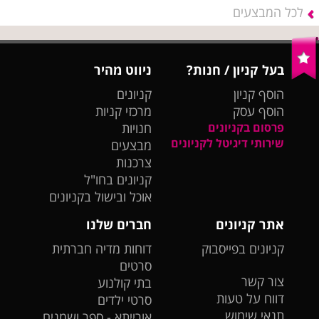
לכל המבצעים
בעל קניון / חנות?
ניווט מהיר
הוסף קניון
קניונים
הוסף עסק
מרכזי קניות
פרסום בקניונים
חנויות
שירותי דיגיטל לקניונים
מבצעים
צרכנות
קניונים בחו"ל
אוכל ובישול בקניונים
אתר קניונים
חברים שלנו
קניונים בפייסבוק
דוחות מדיה חברתית
סרטים
צור קשר
בתי קולנוע
דווח על טעות
סרטי ילדים
תנאי שימוש
אורייתא - ספר ושמנים