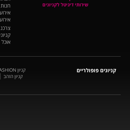
שירותי דיגיטל לקניונים
חנות
אירועי
אירוע
צרכנו
קניונ
אוכל 
קניונים פופולריים
קניון BIG FASHION אשדוד
קניון הזהב