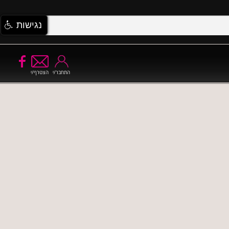
נגישות
התחבר/י
הצטרף/י