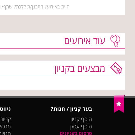
היית באירוע? מתכנן/ת ללכת? שתף/י 
עוד אירועים
מבצעים בקניון
בעל קניון / חנות?
ניווט
הוסף קניון
קניוני
הוסף עסק
מרכזי
פרסום בקניונים
חנויות